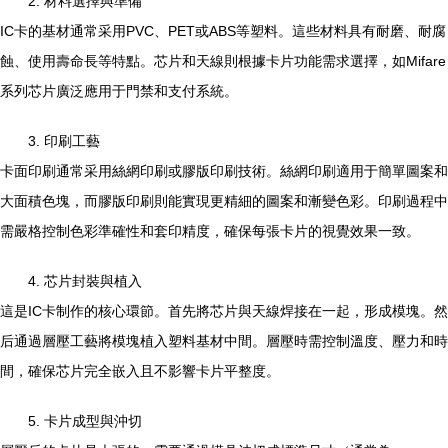
2. 材料選擇與準備
IC卡的基材通常采用PVC、PET或ABS等塑料。這些材料具有耐磨、耐腐
蝕、使用壽命長等特點。芯片和天線則根據卡片功能需求選擇，如Mifare
系列芯片廣泛應用于門禁和支付系統。
3. 印刷工藝
卡面印刷通常采用絲網印刷或膠版印刷技術。絲網印刷適用于簡單圖案和
大面積色塊，而膠版印刷則能實現更精細的圖案和漸變色彩。印刷過程中
需嚴格控制色彩準確性和套印精度，確保每張卡片的視覺效果一致。
4. 芯片封裝與植入
這是IC卡制作的核心環節。首先將芯片與天線焊接在一起，形成模塊。然
后通過層壓工藝將模塊植入塑料基材中間。層壓時需控制溫度、壓力和時
間，確保芯片完全嵌入且不影響卡片平整度。
5. 卡片成型與沖切