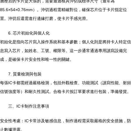
層壓后的卡片是大張的，需要通過模具沖切成標準尺寸（通常為
85.6×54×0.76mm）。沖切過程需精確對位，確保芯片位于卡片指定位
置。沖切后還需進行邊緣打磨，使卡片手感光滑。
6. 芯片初始化與個人化
初始化是指向芯片寫入操作系統和基本參數；個人化則是將持卡人特定信
息寫入芯片，如姓名、工號、權限等。這一步通常通過專用讀寫設備完
成，是確保卡片安全性和唯一性的關鍵。
7. 質量檢測與包裝
每張IC卡都需經過嚴格檢測，包括外觀檢查、功能測試（讀寫性能、射頻
信號強度等）和耐久性測試。合格卡片按訂單要求進行包裝，準備發貨。
三、IC卡制作注意事項
安全性考慮：IC卡常涉及敏感信息，制作過程需采取嚴格的安全措施，防
止數據泄露。