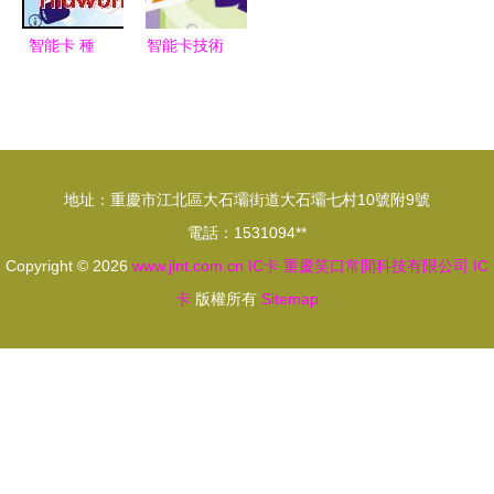
析
應解析
智能卡 種
智能卡技術
類、應用與
全解析 從
廠家概覽
IC卡到雙界
面卡，探索
智能卡廠家
地址：重慶市江北區大石壩街道大石壩七村10號附9號
的產品世界
電話：1531094**
Copyright © 2026
www.jlnt.com.cn
IC卡
重慶笑口常開科技有限公司
IC
卡
版權所有
Sitemap