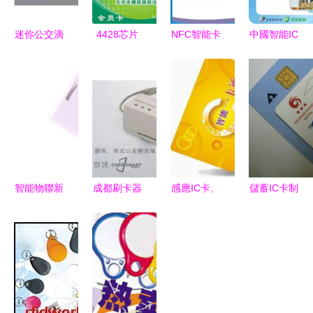
迷你公交滴
4428芯片
NFC智能卡
中國智能IC
膠IC卡城市
接觸式IC卡
供應信息、
卡制作 探
供應 廣州
價格因素、
批發渠道與
尋最值得信
慧捷智能卡
型號規格及
價格解析
賴的生產商
科技的定制
應用解析
一站式采購
服務
指南
智能物聯新
成都刷卡器
感應IC卡、
儲蓄IC卡制
觸點 IC卡
選購指南
ID卡、射頻
作、定制信
在物聯網產
IC卡、會員
卡、儲值卡
息、價格與
品中的關鍵
卡刷卡器供
與充值卡
廠家全解析
應用
應、價格與
智能卡技術
安全防護解
的應用與供