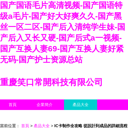
国产国语毛片高清视频-国产国语特
级a毛片-国产好大好爽久久-国产黑
丝一区二区-国产后入清纯学生妹-国
产后入又长又硬-国产后式a一视频-
国产互换人妻69-国产互换人妻好紧
无码-国产护士资源总站
重慶笑口常開科技有限公司
首頁
企業簡介
產品大全
聯系我們
企業信息
訪客留言
當前位置：
首頁
>
產品大全
>
IC卡制作全攻略 從設計到成品的詳細流程